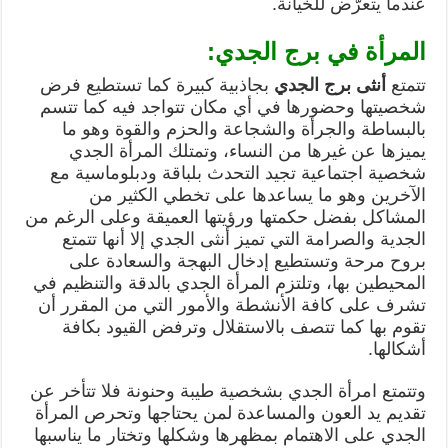
عندما يتعرّض للخيانة.
المرأة في برج الجدي:
تتمتع
أنثى برج الجدي
بجاذبية كبيرة كما تستطيع فرض
شخصيتها وحضورها في أي مكان تتواجد فيه كما تتسم
بالبساطة والجرأة والشجاعة والحزم والقوة وهو ما
يميزها عن غيرها من النساء، وتمتلك المرأة الجدي
شخصية اجتماعية تجيد التحدث بلباقة ودبلوماسية مع
الآخرين وهو ما يساعدها على تخطي الكثير من
المشاكل بفضل حكمتها ورؤيتها العميقة وعلى الرغم من
الجدية والصرامة التي تميز أنثى الجدي إلا أنها تتمتع
بروح مرحة وتستطيع إدخال البهجة والسعادة على
المحيطين بها، وتلتزم المرأة الجدي بالدقة والتنظيم في
تشرف على كافة الأنشطة والأمور التي من المقرر أن
تقوم بها كما تتصف بالاستقلال وترفض القيود بكافة
أشكالها.
وتتمتع امرأة الجدي بشخصية طيبة وحنونة فلا تتأخر عن
تقديم يد العون والمساعدة لمن يحتاجها وتحرص المرأة
الجدي على الاهتمام بمظهرها وشكلها وتختار ما يناسبها