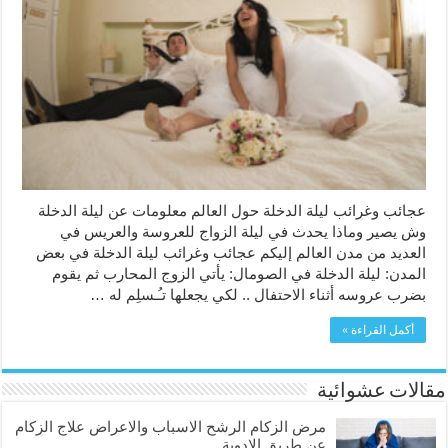
ليلة
الدخلة
حول
العالم
مغلقة
عجائب وغرائب ليلة الدخلة حول العالم معلومات عن ليلة الدخلة
وش يصير وماذا يحدث في ليلة الزواج للعروسة والعريس في
العديد من مدن العالم إليكم عجائب وغرائب ليلة الدخلة في بعض
المدن: ليلة الدخلة في الصومال: يأتي الزوج المحارب ثم يقوم
بضرب عروسه أثناء الاحتفال .. لكي يجعلها تـُـسلِم له …
أكمل القراءة »
مقالات عشوائية
مرض الزكام الرشح الاسباب والاعراض علاج الزكام
عن طريق الادوية