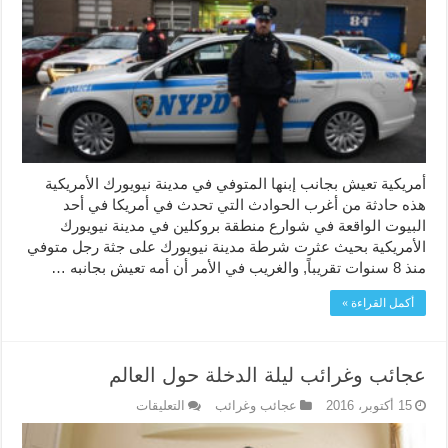
المتوفي
في
مدينة
نيويورك
الأمريكية
مغلقة
أمريكية تعيش بجانب إبنها المتوفي في مدينة نيويورك الأمريكية
هذه حادثة من أغرب الحوادث التي تحدث في أمريكا في أحد
البيوت الواقعة في شوارع منطقة بروكلين في مدينة نيويورك
الأمريكية بحيث عثرت شرطة مدينة نيويورك على جثة رجل متوفي
منذ 8 سنوات تقريباً, والغريب في الأمر أن أمه تعيش بجانبه …
أكمل القراءة »
عجائب وغرائب ليلة الدخلة حول العالم
على
15 أكتوبر، 2016
عجائب وغرائب
التعليقات
عجائب
وغرائب