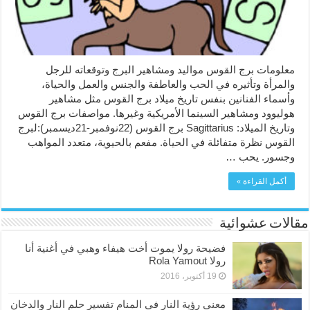
معلومات برج القوس مواليد ومشاهير البرج وتوقعاته للرجل
والمرأة وتأثيره في الحب والعاطفة والجنس والعمل والحياة،
وأسماء الفنانين بنفس تاريخ ميلاد برج القوس مثل مشاهير
هوليوود ومشاهير السينما الأمريكية وغيرها. مواصفات برج القوس
وتاريخ الميلاد: Sagittarius برج القوس (22نوفمبر-21ديسمبر):لبرج
القوس نظرة متفائلة في الحياة. مفعم بالحيوية، متعدد المواهب
وجسور. يحب …
أكمل القراءة »
مقالات عشوائية
فضيحة رولا يموت أخت هيفاء وهبي في أغنية أنا
رولا Rola Yamout
19 أكتوبر، 2016
معنى رؤية النار في المنام تفسير حلم النار والدخان