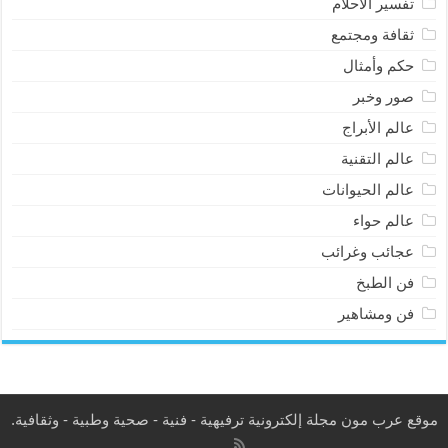
تفسير الأحلام
ثقافة ومجتمع
حكم وأمثال
صور وخبر
عالم الأبراج
عالم التقنية
عالم الحيوانات
عالم حواء
عجائب وغرائب
فن الطبخ
فن ومشاهير
موقع عرب مون مجلة إلكترونية ترفيهية - فنية - صحية وطبية - وثقافية.