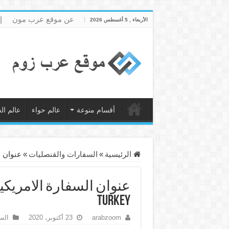
عن موقع عرب مون
إ
الأربعاء , 5 أغسطس 2026
أقسام منوعة
عالم حواء
عالم ال
الرئيسية
»
السفارات والقنصليات
»
عنوان السفار
Turkey
arabzoom
23 أكتوبر، 2020
الس