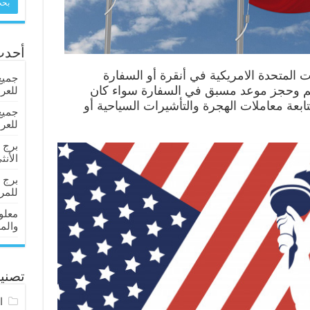
أحدث
 المتحدة الامريكية في أنقرة أو السفارة
جميع
هم وحجز موعد مسبق في السفارة سواء كان
للعر
ابعة معاملات الهجرة والتأشيرات السياحية أو
جميع
للعر
برج 
الأنث
برج 
للمرأ
معلو
والم
تصني
ا