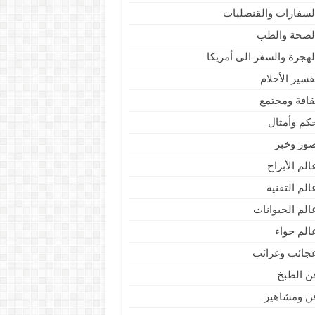
لسفارات والقنصليات
لصحة والطب
لهجرة والسفر الى أمريكا
فسير الأحلام
قافة ومجتمع
كم وأمثال
ور وخبر
الم الأبراج
الم التقنية
الم الحيوانات
الم حواء
جائب وغرائب
ن الطبخ
ن ومشاهير