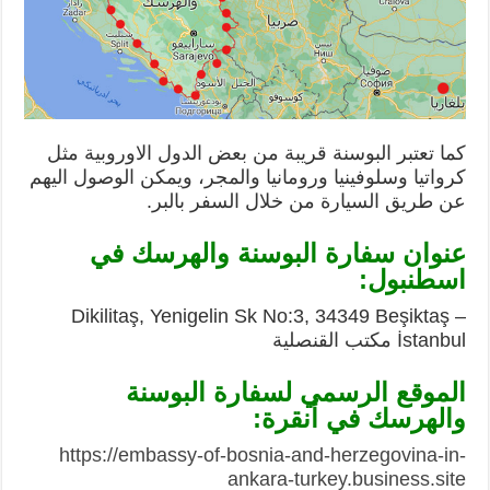
كما تعتبر البوسنة قريبة من بعض الدول الاوروبية مثل
كرواتيا وسلوفينيا ورومانيا والمجر، ويمكن الوصول اليهم
عن طريق السيارة من خلال السفر بالبر.
عنوان سفارة البوسنة والهرسك في
اسطنبول:
Dikilitaş, Yenigelin Sk No:3, 34349 Beşiktaş –
İstanbul مكتب القنصلية
الموقع الرسمي لسفارة البوسنة
والهرسك في أنقرة:
https://embassy-of-bosnia-and-herzegovina-in-
ankara-turkey.business.site