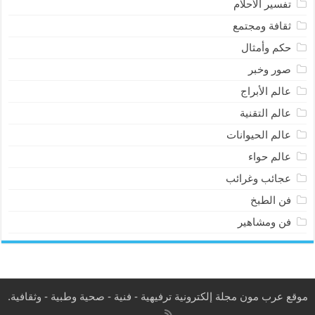
تفسير الأحلام
ثقافة ومجتمع
حكم وأمثال
صور وخبر
عالم الأبراج
عالم التقنية
عالم الحيوانات
عالم حواء
عجائب وغرائب
فن الطبخ
فن ومشاهير
موقع عرب مون مجلة إلكترونية ترفيهية - فنية - صحية وطبية - وثقافية.